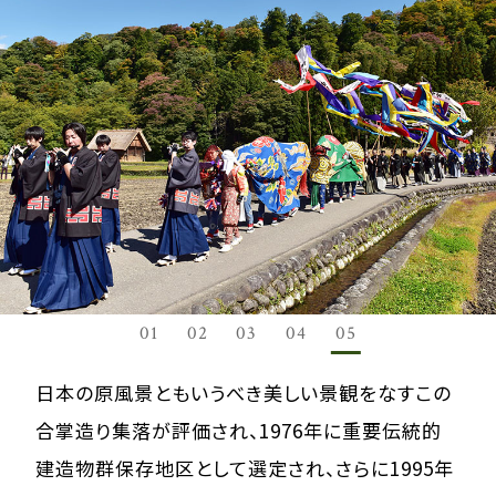
01
02
03
04
05
日本の原風景ともいうべき美しい景観をなすこの
合掌造り集落が評価され、1976年に重要伝統的
建造物群保存地区として選定され、さらに1995年