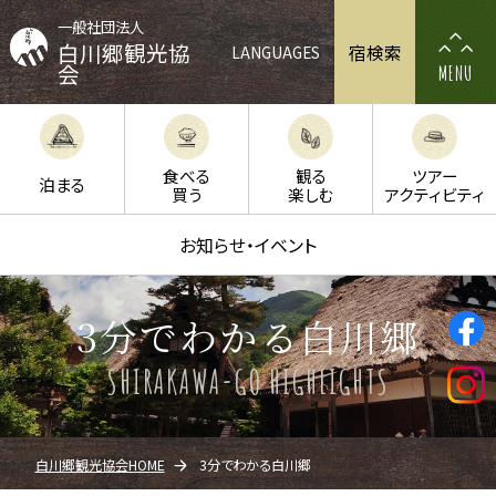
一般社団法人
白川郷観光協
宿検索
LANGUAGES
会
MENU
食べる
観る
ツアー
泊まる
買う
楽しむ
アクティビティ
お知らせ・イベント
3分でわかる白川郷
SHIRAKAWA-GO HIGHLIGHTS
白川郷観光協会HOME
3分でわかる白川郷