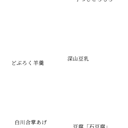
深山豆乳
どぶろく羊羹
白川合掌あげ
豆腐「石豆腐」