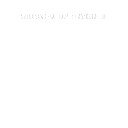
白川郷観光協会
SHIRAKAWA-GO.TOURIST ASSOCIATION
TEL：05769-6-1013
（9:00～17:00）
FAX：05769-6-1716
〒501-5627
岐阜県大野郡白川村荻町1086
白川郷バスターミナル内
旅行業登録票
特定商取引法に基づく表
記
プライバシーポリシー
情報セキュリティポリシー