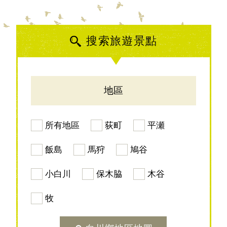
搜索旅遊景點
地區
所有地區
荻町
平瀬
飯島
馬狩
鳩谷
小白川
保木脇
木谷
牧