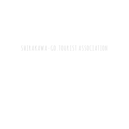
一般社団法人
白川鄉觀光協會
SHIRAKAWA-GO.TOURIST ASSOCIATION
TEL：+81-05769-6-1013
（9:00～17:00）
FAX：05769-6-1716
岐阜縣大野郡白川村荻町1086 白川鄉巴士終點站內
郵政編碼：501-5627