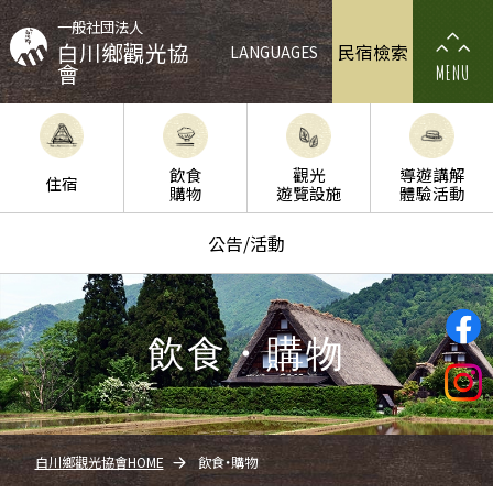
一般社団法人
白川鄉觀光協
民宿檢索
LANGUAGES
會
MENU
飲食
觀光
導遊講解
住宿
購物
遊覽設施
體驗活動
公告/活動
飲食・購物
白川鄉觀光協會HOME
飲食・購物