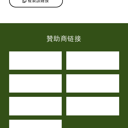
複製該鏈接
贊助商链接