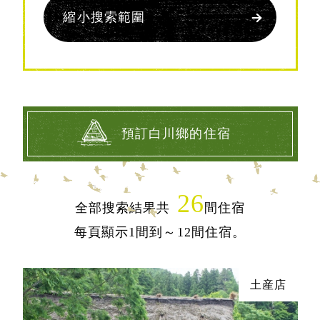
縮小搜索範圍
預訂白川鄉的住宿
26
全部搜索結果共
間住宿
每頁顯示1間到～12間住宿。
土産店