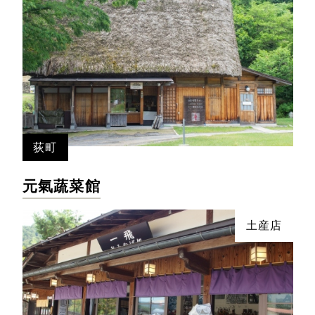
荻町
元氣蔬菜館
土産店